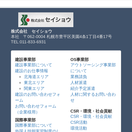
株式会社 セイショウ
本社 〒062-0004 札幌市豊平区美園4条1丁目4番17号
TEL:
011-833-6931
建設事業部
OS事業部
建設事業部について
アウトソーシング事業部
建設のお仕事情報
について
北海道エリア
業務請負
東北エリア
人材派遣
関東エリア
紹介予定派遣
建設のお問い合わせフォ
人材に関するお問い合わ
ーム
せ
お問い合わせフォーム
CSR・環境・社会貢献
（企業様用）
CSR・環境・社会貢献
国際事業部
CSR活動
国際事業部について
環境活動
外国人技能実習制度のし