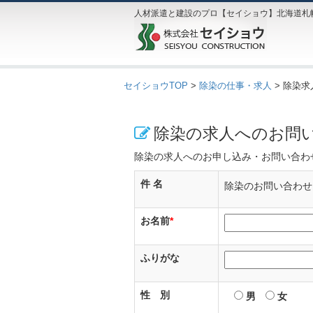
人材派遣と建設のプロ【セイショウ】北海道札
セイショウTOP
>
除染の仕事・求人
>
除染求
除染の求人へのお問
除染の求人へのお申し込み・お問い合わ
件 名
除染のお問い合わ
お名前
*
ふりがな
性 別
男
女