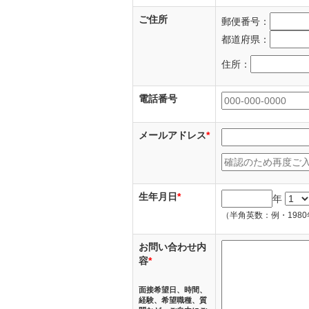
ご住所
郵便番号：
都道府県：
住所：
電話番号
メールアドレス
*
生年月日
*
年
（半角英数：例・1980年 
お問い合わせ内
容
*
面接希望日、時間、
経験、希望職種、質