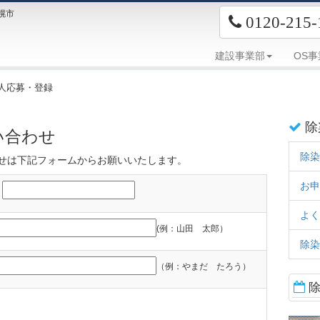
幌市
0120-215-
建設事業部
OS
人応募・登録
除
い合わせ
除染
せは下記フォームからお願いいたします。
お申
せ
よく
(例：山田 太郎）
除染
（例：やまだ たろう）