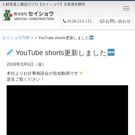
人材派遣と建設のプロ【セイショウ】北海道札幌市
Togg
navi
お問い合わせ
0120-215-115
セイショウTOP
>
> YouTube shorts更新しました
お仕事情報
YouTube shorts更新しました
2026年3月6日（金）
本社よりお仕事相談会の告知動画です
是非ご覧ください！