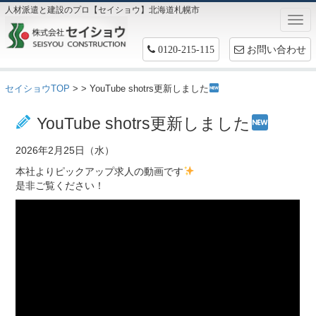
人材派遣と建設のプロ【セイショウ】北海道札幌市
Togg
navi
お問い合わせ
0120-215-115
セイショウTOP
>
> YouTube shotrs更新しました
お仕事情報
YouTube shotrs更新しました
2026年2月25日（水）
本社よりピックアップ求人の動画です
是非ご覧ください！