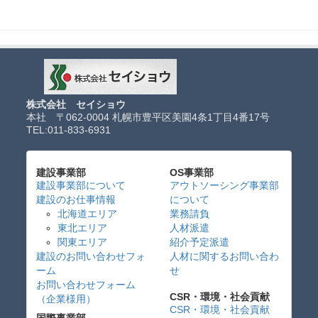
株式会社 セイショウ
本社 〒062-0004 札幌市豊平区美園4条1丁目4番17号
TEL:
011-833-6931
建設事業部
OS事業部
建設事業部について
アウトソーシング事業部
建設のお仕事情報
について
北海道エリア
業務請負
東北エリア
人材派遣
関東エリア
紹介予定派遣
建設のお問い合わせフォ
人材に関するお問い合わ
ーム
せ
お問い合わせフォーム
CSR・環境・社会貢献
（企業様用）
CSR・環境・社会貢献
国際事業部