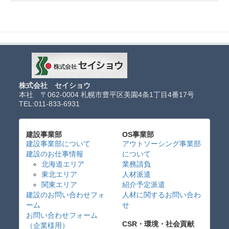
株式会社 セイショウ
本社 〒062-0004 札幌市豊平区美園4条1丁目4番17号
TEL:
011-833-6931
建設事業部
OS事業部
建設事業部について
アウトソーシング事業部
建設のお仕事情報
について
北海道エリア
業務請負
東北エリア
人材派遣
関東エリア
紹介予定派遣
建設のお問い合わせフォ
人材に関するお問い合わ
ーム
せ
お問い合わせフォーム
CSR・環境・社会貢献
（企業様用）