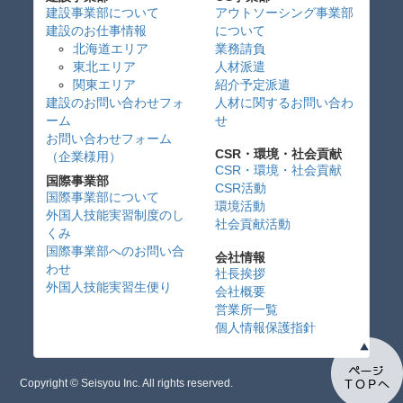
建設事業部について
アウトソーシング事業部
建設のお仕事情報
について
北海道エリア
業務請負
東北エリア
人材派遣
関東エリア
紹介予定派遣
建設のお問い合わせフォ
人材に関するお問い合わ
ーム
せ
お問い合わせフォーム
CSR・環境・社会貢献
（企業様用）
CSR・環境・社会貢献
国際事業部
CSR活動
国際事業部について
環境活動
外国人技能実習制度のし
社会貢献活動
くみ
国際事業部へのお問い合
会社情報
わせ
社長挨拶
外国人技能実習生便り
会社概要
営業所一覧
個人情報保護指針
Copyright © Seisyou Inc. All rights reserved.