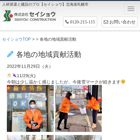
人材派遣と建設のプロ【セイショウ】北海道札幌市
Togg
navi
お問い合わせ
0120-215-115
セイショウTOP
>
> 各地の地域貢献活動
お仕事情報
各地の地域貢献活動
2022年11月29日（火）
11/29(火)
今朝は少し温かく感じましたが、今後雪マークが続きます