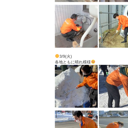
3/9(火)
各地ともに晴れ模様