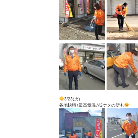
3/23(火)
各地快晴♪最高気温が2ケタの所も