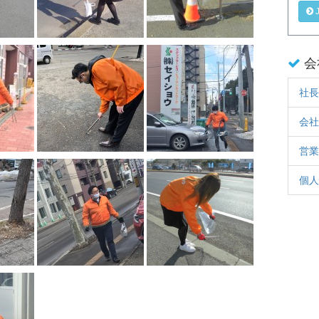
J
会
社長
会社
営業
個人