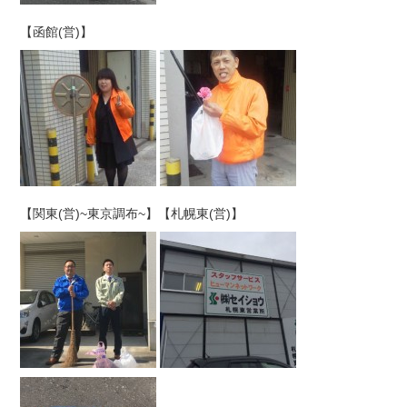
【函館(営)】
【関東(営)~東京調布~】【札幌東(営)】