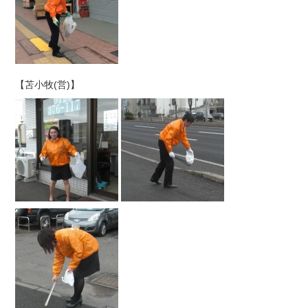
【苫小牧(営)】