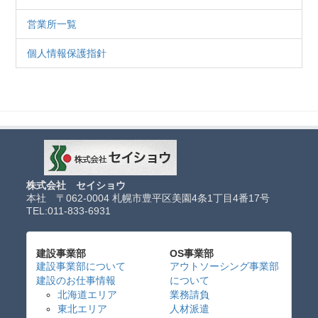
営業所一覧
個人情報保護指針
株式会社 セイショウ
本社 〒062-0004 札幌市豊平区美園4条1丁目4番17号
TEL:
011-833-6931
建設事業部
OS事業部
建設事業部について
アウトソーシング事業部
建設のお仕事情報
について
北海道エリア
業務請負
東北エリア
人材派遣