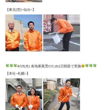
【東北(営)~仙台~】
4/19(水) 各地暴風雪のため1日順延で実施
【本社~札幌~】