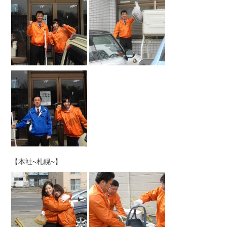
【本社~札幌~】