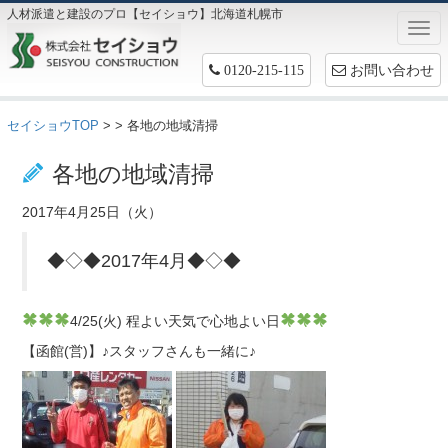
人材派遣と建設のプロ【セイショウ】北海道札幌市
Togg
navi
お問い合わせ
0120-215-115
セイショウTOP
>
> 各地の地域清掃
お仕事情報
各地の地域清掃
2017年4月25日（火）
◆◇◆2017年4月◆◇◆
4/25(火) 程よい天気で心地よい日
【函館(営)】♪スタッフさんも一緒に♪