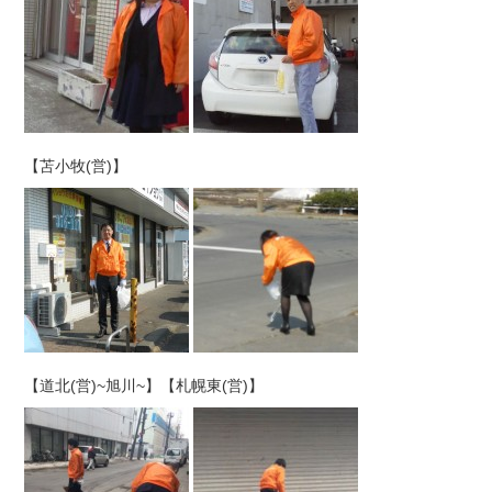
【苫小牧(営)】
【道北(営)~旭川~】【札幌東(営)】