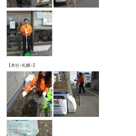
【本社~札幌~】