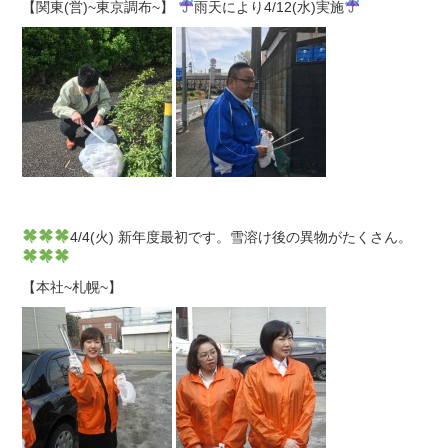
【関東(営)~東京調布~】
雨天により4/12(水)実施
4/4(火) 新年度最初です。雪溶け後の異物がたくさん。
【本社~札幌~】