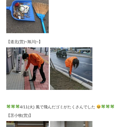
【道北(営)~旭川|~】
4/11(火) 風で飛んだゴミがたくさんでした
【苫小牧(営)】