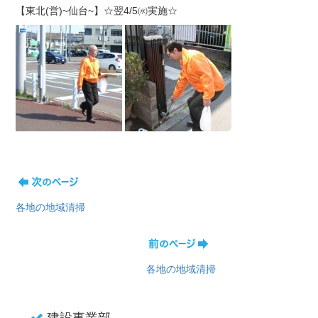
【東北(営)~仙台~】☆翌4/5㈬実施☆
各地の地域清掃
各地の地域清掃