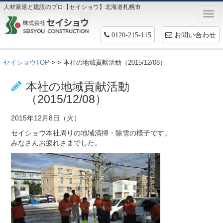
人材派遣と建設のプロ【セイショウ】北海道札幌市
Togg
navi
お問い合わせ
0120-215-115
セイショウTOP
>
> 本社の地域貢献活動（2015/12/08）
お仕事情報
本社の地域貢献活動
（2015/12/08）
2015年12月8日（火）
セイショウ本社周りの地域清掃・除雪の様子です。
みなさんお疲れさまでした。