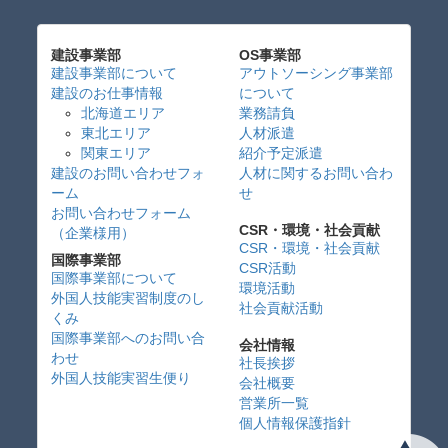
建設事業部
OS事業部
建設事業部について
アウトソーシング事業部
建設のお仕事情報
について
北海道エリア
業務請負
東北エリア
人材派遣
関東エリア
紹介予定派遣
建設のお問い合わせフォ
人材に関するお問い合わ
ーム
せ
お問い合わせフォーム
CSR・環境・社会貢献
（企業様用）
CSR・環境・社会貢献
国際事業部
CSR活動
国際事業部について
環境活動
外国人技能実習制度のし
社会貢献活動
くみ
国際事業部へのお問い合
会社情報
わせ
社長挨拶
外国人技能実習生便り
会社概要
営業所一覧
個人情報保護指針