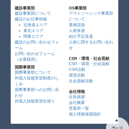
建設事業部
OS事業部
建設事業部について
アウトソーシング事業部
建設のお仕事情報
について
北海道エリア
業務請負
東北エリア
人材派遣
関東エリア
紹介予定派遣
建設のお問い合わせフォ
人材に関するお問い合わ
ーム
せ
お問い合わせフォーム
CSR・環境・社会貢献
（企業様用）
CSR・環境・社会貢献
国際事業部
CSR活動
国際事業部について
環境活動
外国人技能実習制度のし
社会貢献活動
くみ
国際事業部へのお問い合
会社情報
わせ
社長挨拶
外国人技能実習生便り
会社概要
営業所一覧
個人情報保護指針