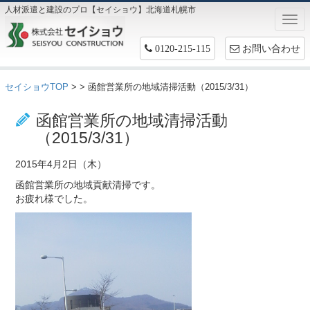
人材派遣と建設のプロ【セイショウ】北海道札幌市
Togg
navi
お問い合わせ
0120-215-115
セイショウTOP
>
> 函館営業所の地域清掃活動（2015/3/31）
お仕事情報
函館営業所の地域清掃活動
（2015/3/31）
2015年4月2日（木）
函館営業所の地域貢献清掃です。
お疲れ様でした。